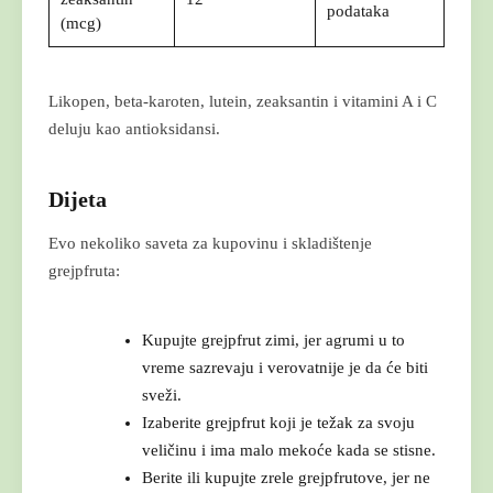
podataka
(mcg)
Likopen, beta-karoten, lutein, zeaksantin i vitamini A i C
deluju kao antioksidansi.
Dijeta
Evo nekoliko saveta za kupovinu i skladištenje
grejpfruta:
Kupujte grejpfrut zimi, jer agrumi u to
vreme sazrevaju i verovatnije je da će biti
sveži.
Izaberite grejpfrut koji je težak za svoju
veličinu i ima malo mekoće kada se stisne.
Berite ili kupujte zrele grejpfrutove, jer ne