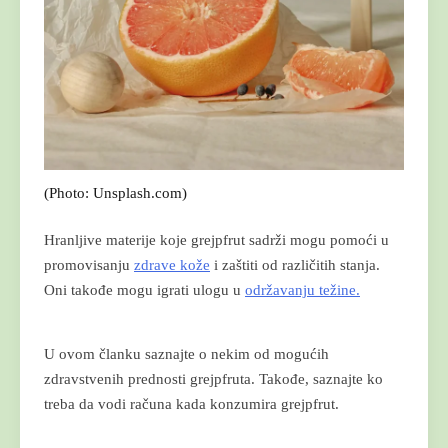
(Photo: Unsplash.com)
Hranljive materije koje grejpfrut sadrži mogu pomoći u
promovisanju
zdrave kože
i zaštiti od različitih stanja.
Oni takođe mogu igrati ulogu u
održavanju težine.
U ovom članku saznajte o nekim od mogućih
zdravstvenih prednosti grejpfruta. Takođe, saznajte ko
treba da vodi računa kada konzumira grejpfrut.