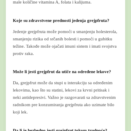
male količine vitamina A, folata i kalijuma.
Koje su zdravstvene prednosti jedenja grejpfruta?
Jedenje grejpfruta može pomoći u smanjenju holesterola,
smanjenju rizika od srčanih bolesti i pomoći u gubitku
težine. Takođe može ojačati imuni sistem i imati svojstva
protiv raka.
Može li jesti grejpfrut da utiče na određene lekove?
Da, grejpfrut može da stupi u interakciju sa određenim
lekovima, kao što su statini, lekovi za krvni pritisak i
neki antidepresivi. Važno je razgovarati sa zdravstvenim
radnikom pre konzumiranja grejpfruta ako uzimate bilo
koji lek.
Da li je bezbedno jesti grejpfrut tokom trudnoće?