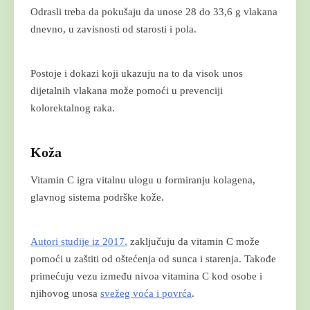
Odrasli treba da pokušaju da unose 28 do 33,6 g vlakana
dnevno, u zavisnosti od starosti i pola.
Postoje i dokazi koji ukazuju na to da visok unos
dijetalnih vlakana može pomoći u prevenciji
kolorektalnog raka.
Koža
Vitamin C igra vitalnu ulogu u formiranju kolagena,
glavnog sistema podrške kože.
Autori studije iz 2017.
zaključuju da vitamin C može
pomoći u zaštiti od oštećenja od sunca i starenja. Takođe
primećuju vezu između nivoa vitamina C kod osobe i
njihovog unosa
svežeg voća i povrća
.