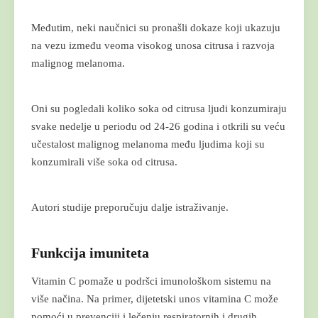
Međutim, neki naučnici su pronašli dokaze koji ukazuju
na vezu između veoma visokog unosa citrusa i razvoja
malignog melanoma.
Oni su pogledali koliko soka od citrusa ljudi konzumiraju
svake nedelje u periodu od 24-26 godina i otkrili su veću
učestalost malignog melanoma među ljudima koji su
konzumirali više soka od citrusa.
Autori studije preporučuju dalje istraživanje.
Funkcija imuniteta
Vitamin C pomaže u podršci imunološkom sistemu na
više načina. Na primer, dijetetski unos vitamina C može
pomoći u prevenciji i lečenju respiratornih i drugih