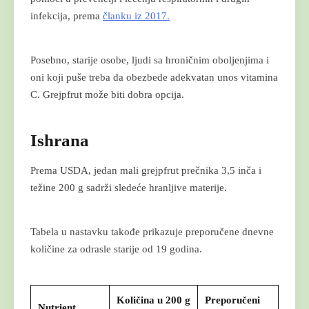
infekcija, prema
članku iz 2017.
Posebno, starije osobe, ljudi sa hroničnim oboljenjima i
oni koji puše treba da obezbede adekvatan unos vitamina
C. Grejpfrut može biti dobra opcija.
Ishrana
Prema USDA, jedan mali grejpfrut prečnika 3,5 inča i
težine 200 g sadrži sledeće hranljive materije.
Tabela u nastavku takođe prikazuje preporučene dnevne
količine za odrasle starije od 19 godina.
Količina u 200 g
Preporučeni
Nutrient