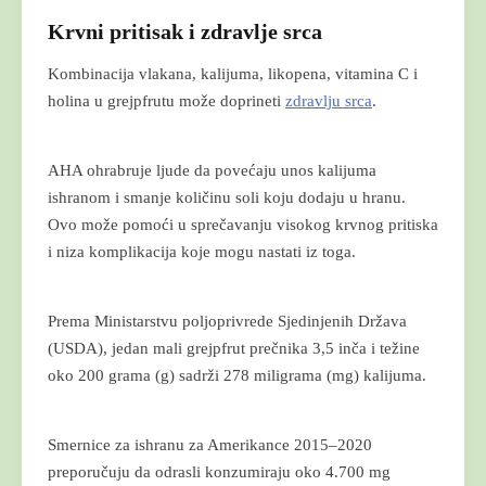
Krvni pritisak i zdravlje srca
Kombinacija vlakana, kalijuma, likopena, vitamina C i
holina u grejpfrutu može doprineti
zdravlju srca
.
AHA ohrabruje ljude da povećaju unos kalijuma
ishranom i smanje količinu soli koju dodaju u hranu.
Ovo može pomoći u sprečavanju visokog krvnog pritiska
i niza komplikacija koje mogu nastati iz toga.
Prema Ministarstvu poljoprivrede Sjedinjenih Država
(USDA), jedan mali grejpfrut prečnika 3,5 inča i težine
oko 200 grama (g) sadrži 278 miligrama (mg) kalijuma.
Smernice za ishranu za Amerikance 2015–2020
preporučuju da odrasli konzumiraju oko 4.700 mg