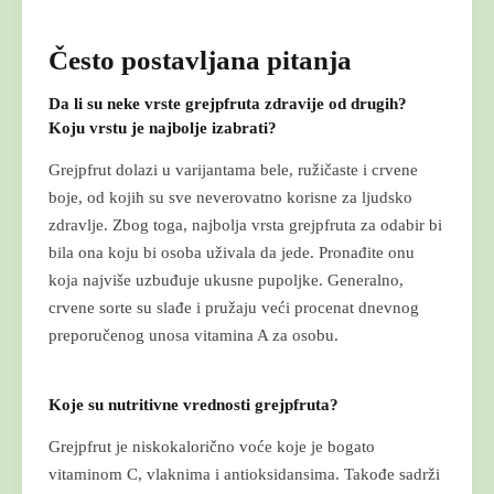
Često postavljana pitanja
Da li su neke vrste grejpfruta zdravije od drugih?
Koju vrstu je najbolje izabrati?
Grejpfrut dolazi u varijantama bele, ružičaste i crvene
boje, od kojih su sve neverovatno korisne za ljudsko
zdravlje. Zbog toga, najbolja vrsta grejpfruta za odabir bi
bila ona koju bi osoba uživala da jede. Pronađite onu
koja najviše uzbuđuje ukusne pupoljke. Generalno,
crvene sorte su slađe i pružaju veći procenat dnevnog
preporučenog unosa vitamina A za osobu.
Koje su nutritivne vrednosti grejpfruta?
Grejpfrut je niskokalorično voće koje je bogato
vitaminom C, vlaknima i antioksidansima. Takođe sadrži