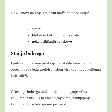
Neki lekovi na koje grejpfrut može da utiče uključuju:
statini
blokatori kalcijumovih kanala
neke psihijatrijske lekove
Stanja bubrega
Ljudi sa bubrežnim infekcijama takođe treba da budu
oprezni kada jedu grejpfrut, zbog visokog nivoa kalijuma
koji sadrži.
Oštećenje bubrega može otežati uklanjanje viška
kalijuma iz krvi. U nekim slučajevima, nakupljanje
kalijuma može biti opasno po život.