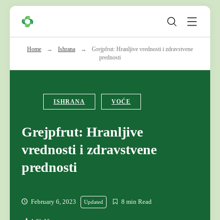
Skip
Zeleni
to
Krug
content
Home
→
Ishrana
→
Grejpfrut: Hranljive vrednosti i zdravstvene
prednosti
ISHRANA
VOĆE
Grejpfrut: Hranljive
vrednosti i zdravstvene
prednosti
February 6, 2023
8 min Read
Updated