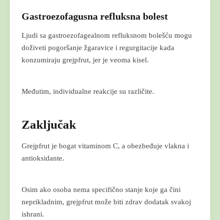
Gastroezofagusna refluksna bolest
Ljudi sa gastroezofagealnom refluksnom bolešću mogu
doživeti pogoršanje žgaravice i regurgitacije kada
konzumiraju grejpfrut, jer je veoma kisel.
Međutim, individualne reakcije su različite.
Zaključak
Grejpfrut je bogat vitaminom C, a obezbeđuje vlakna i
antioksidante.
Osim ako osoba nema specifično stanje koje ga čini
neprikladnim, grejpfrut može biti zdrav dodatak svakoj
ishrani.