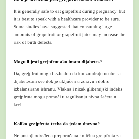
It is generally safe to eat grapefruit during pregnancy, but
it is best to speak with a healthcare provider to be sure.
Some studies have suggested that consuming large
amounts of grapefruit or grapefruit juice may increase the
risk of birth defects.
Mogu li jesti grejpfrut ako imam dijabetes?
Da, grejpfrut mogu bezbedno da konzumiraju osobe sa
dijabetesom sve dok je uključen u zdravu i dobro
izbalansiranu ishranu. Vlakna i nizak glikemijski indeks
grejpfruta mogu pomoći u regulisanju nivoa šećera u
krvi.
Koliko grejpfruta treba da jedem dnevno?
Ne postoji određena preporučena količina grejpfruta za