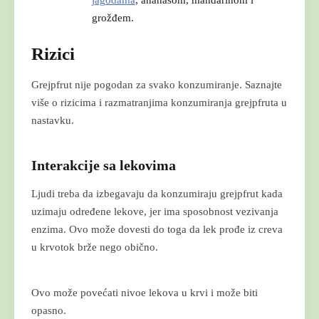
grožđem.
Rizici
Grejpfrut nije pogodan za svako konzumiranje. Saznajte
više o rizicima i razmatranjima konzumiranja grejpfruta u
nastavku.
Interakcije sa lekovima
Ljudi treba da izbegavaju da konzumiraju grejpfrut kada
uzimaju određene lekove, jer ima sposobnost vezivanja
enzima. Ovo može dovesti do toga da lek prođe iz creva
u krvotok brže nego obično.
Ovo može povećati nivoe lekova u krvi i može biti
opasno.