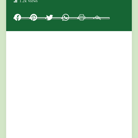
1.2k Views
Facebook
Pinterest
Twitter
Whatsapp
Print
Email