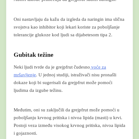
Oni nastavljaju da kažu da izgleda da naringin ima slična
svojstva kao inhibitor koji lekari koriste za poboljšanje
tolerancije glukoze kod ljudi sa dijabetesom tipa 2.
Gubitak težine
Neki ljudi tvrde da je grejpfrut čudesno
voće za
mršavljenje
. U jednoj studiji, istraživači nisu pronašli
dokaze koji bi sugerisali da grejpfrut može pomoći
ljudima da izgube težinu.
Međutim, oni su zaključili da grejpfrut može pomoći u
poboljšanju krvnog pritiska i nivoa lipida (masti) u krvi.
Postoji veza između visokog krvnog pritiska, nivoa lipida
i gojaznosti.