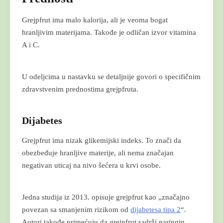
Grejpfrut ima malo kalorija, ali je veoma bogat
hranljivim materijama. Takođe je odličan izvor vitamina
A i C.
U odeljcima u nastavku se detaljnije govori o specifičnim
zdravstvenim prednostima grejpfruta.
Dijabetes
Grejpfrut ima nizak glikemijski indeks. To znači da
obezbeđuje hranljive materije, ali nema značajan
negativan uticaj na nivo šećera u krvi osobe.
Jedna studija iz 2013. opisuje grejpfrut kao „značajno
povezan sa smanjenim rizikom od
dijabetesa tipa 2
“.
Autori takođe primećuju da grejpfrut sadrži naringin.