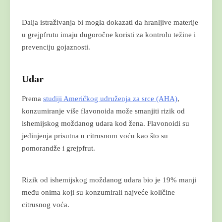
Dalja istraživanja bi mogla dokazati da hranljive materije
u grejpfrutu imaju dugoročne koristi za kontrolu težine i
prevenciju gojaznosti.
Udar
Prema
studiji Američkog udruženja za srce (AHA)
,
konzumiranje više flavonoida može smanjiti rizik od
ishemijskog moždanog udara kod žena. Flavonoidi su
jedinjenja prisutna u citrusnom voću kao što su
pomorandže i grejpfrut.
Rizik od ishemijskog moždanog udara bio je 19% manji
među onima koji su konzumirali najveće količine
citrusnog voća.