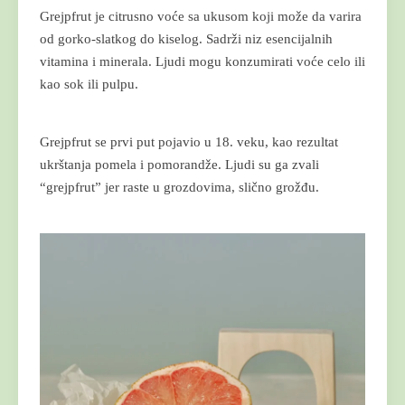
Grejpfrut je citrusno voće sa ukusom koji može da varira
od gorko-slatkog do kiselog. Sadrži niz esencijalnih
vitamina i minerala. Ljudi mogu konzumirati voće celo ili
kao sok ili pulpu.
Grejpfrut se prvi put pojavio u 18. veku, kao rezultat
ukrštanja pomela i pomorandže. Ljudi su ga zvali
“grejpfrut” jer raste u grozdovima, slično grožđu.