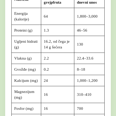
grejpfruta
dnevni unos
Energija
64
1,800–3,000
(kalorije)
Proteini (g)
1.3
46–56
Ugljeni hidrati
16.2, od čega je
130
(g)
14 g šećera
Vlakna (g)
2.2
22.4–33.6
Gvožđe (mg)
0.2
8–18
Kalcijum (mg)
24
1,000–1,200
Magnezijum
16
310–410
(mg)
Fosfor (mg)
16
700