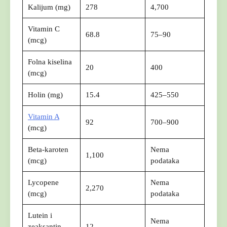
Kalijum (mg)
278
4,700
Vitamin C
68.8
75–90
(mcg)
Folna kiselina
20
400
(mcg)
Holin (mg)
15.4
425–550
Vitamin A
92
700–900
(mcg)
Beta-karoten
Nema
1,100
(mcg)
podataka
Lycopene
Nema
2,270
(mcg)
podataka
arch
:
Lutein i
Nema
zeaksantin
12