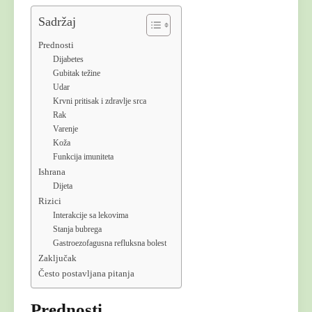
Sadržaj
Prednosti
Dijabetes
Gubitak težine
Udar
Krvni pritisak i zdravlje srca
Rak
Varenje
Koža
Funkcija imuniteta
Ishrana
Dijeta
Rizici
Interakcije sa lekovima
Stanja bubrega
Gastroezofagusna refluksna bolest
Zaključak
Često postavljana pitanja
Prednosti