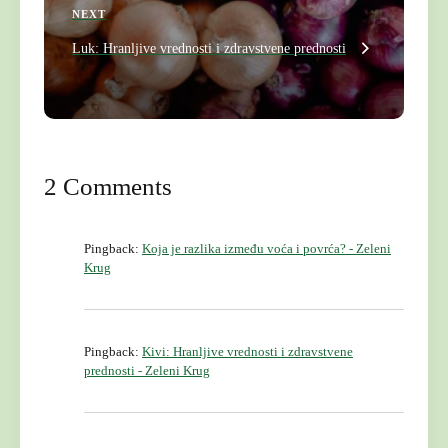
a
Next
NEXT
Post
v
Luk: Hranljive vrednosti i zdravstvene prednosti
i
g
a
t
2 Comments
i
o
Pingback:
Koja je razlika između voća i povrća? - Zeleni
n
Krug
Pingback:
Kivi: Hranljive vrednosti i zdravstvene
prednosti - Zeleni Krug