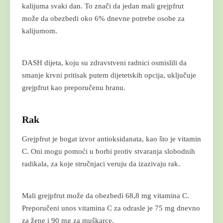
kalijuma svaki dan. To znači da jedan mali grejpfrut
može da obezbedi oko 6% dnevne potrebe osobe za
kalijumom.
DASH dijeta, koju su zdravstveni radnici osmislili da
smanje krvni pritisak putem dijetetskih opcija, uključuje
grejpfrut kao preporučenu hranu.
Rak
Grejpfrut je bogat izvor antioksidanata, kao što je vitamin
C. Oni mogu pomoći u borbi protiv stvaranja slobodnih
radikala, za koje stručnjaci veruju da izazivaju rak.
Mali grejpfrut može da obezbedi 68,8 mg vitamina C.
Preporučeni unos vitamina C za odrasle je 75 mg dnevno
za žene i 90 mg za muškarce.