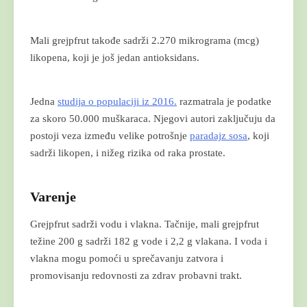
Mali grejpfrut takođe sadrži 2.270 mikrograma (mcg)
likopena, koji je još jedan antioksidans.
Jedna
studija o populaciji iz 2016.
razmatrala je podatke
za skoro 50.000 muškaraca. Njegovi autori zaključuju da
postoji veza između velike potrošnje
paradajz sosa
, koji
sadrži likopen, i nižeg rizika od raka prostate.
Varenje
Grejpfrut sadrži vodu i vlakna. Tačnije, mali grejpfrut
težine 200 g sadrži 182 g vode i 2,2 g vlakana. I voda i
vlakna mogu pomoći u sprečavanju zatvora i
promovisanju redovnosti za zdrav probavni trakt.