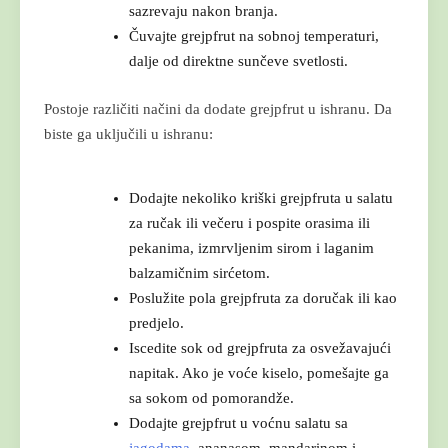
sazrevaju nakon branja.
Čuvajte grejpfrut na sobnoj temperaturi,
dalje od direktne sunčeve svetlosti.
Postoje različiti načini da dodate grejpfrut u ishranu. Da
biste ga uključili u ishranu:
Dodajte nekoliko kriški grejpfruta u salatu
za ručak ili večeru i pospite orasima ili
pekanima, izmrvljenim sirom i laganim
balzamičnim sirćetom.
Poslužite pola grejpfruta za doručak ili kao
predjelo.
Iscedite sok od grejpfruta za osvežavajući
napitak. Ako je voće kiselo, pomešajte ga
sa sokom od pomorandže.
Dodajte grejpfrut u voćnu salatu sa
jagodama
, ananasom, mandarinom i