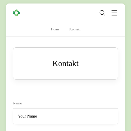
Skip
Zeleni
to
Krug
content
Home
→
Kontakt
Kontakt
Name