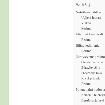
Sadržaj
Nutritivne tablice
Ugljeni hidrati
Vlakna
Rezime
Vitamini i minerali
Rezime
Biljna jedinjenja
Rezime
Zdravstvene predno
Oksidativni stres
Zdravlje očiju
Prevencija raka
Krvni pritisak
Rezime
arch
Potencijalni nedosta
:
Kamen u bubreg
Zgrušavanja krvi