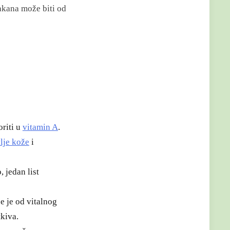
akana može biti od
oriti u
vitamin A
.
lje kože
i
 jedan list
e je od vitalnog
tkiva.