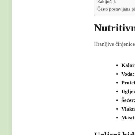
Zaključak
Često postavljana pi
Nutritivn
Hranljive činjenic
Kalor
Voda:
Prote
Ugljen
Šećer
Vlakn
Masti