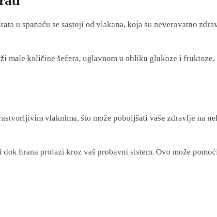
rati
rata u spanaću se sastoji od vlakana, koja su neverovatno zdra
ži male količine šećera, uglavnom u obliku glukoze i fruktoze.
rastvorljivim vlaknima, što može poboljšati vaše zdravlje na ne
i dok hrana prolazi kroz vaš probavni sistem. Ovo može pomoć