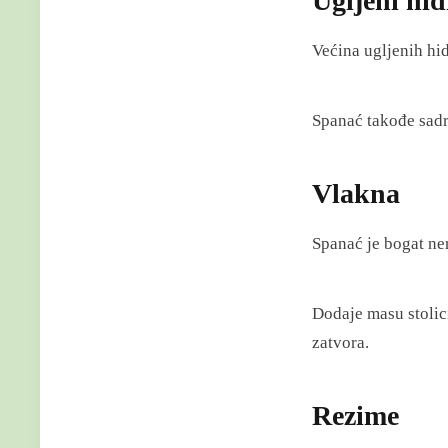
Ugljeni hid
Većina ugljenih hid
Spanać takođe sadr
Vlakn
a
Spanać je bogat ne
Dodaje masu stolic
zatvora.
Rezime