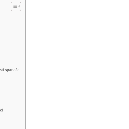
sti spanaća
ci
u