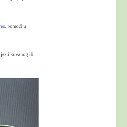
res
, pomoći u
jesti kuvanog ili