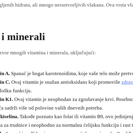
ljenih hidrata, ali mnogo nerastvorljivih vlakana. Ova vrsta vl
 i minerali
izvor mnogih vitamina i minerala, uključujući:
in A.
Spanać je bogat karotenoidima, koje vaše telo može pretv
in C.
Ovaj vitamin je snažan antioksidans koji promoviše
zdrav
lošku funkciju.
in K1.
Ovaj vitamin je neophodan za zgrušavanje krvi. Posebno,
a sadrži više od polovine vaših dnevnih potreba.
kiselina.
Takođe poznato kao folat ili vitamin B9, ovo jedinjenj
a za trudnice i neophodno za normalnu ćelijsku funkciju i rast 