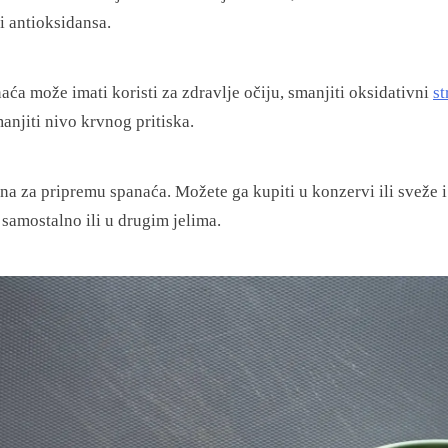
 i antioksidansa.
ća može imati koristi za zdravlje očiju, smanjiti oksidativni
st
manjiti nivo krvnog pritiska.
a za pripremu spanaća. Možete ga kupiti u konzervi ili sveže i 
samostalno ili u drugim jelima.