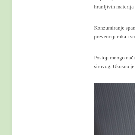
hranljivih materija
Konzumiranje spana
prevenciji raka i s
Postoji mnogo način
sirovog. Ukusno je 