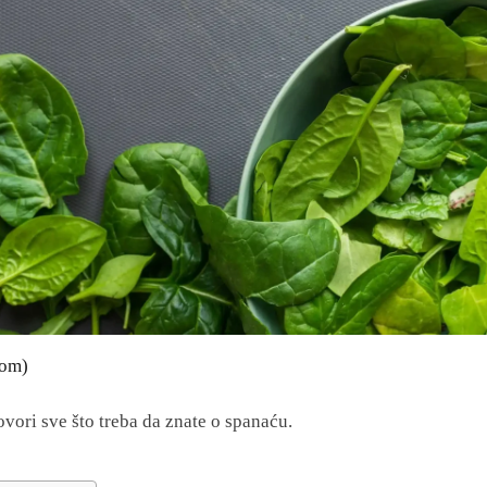
com)
vori sve što treba da znate o spanaću.