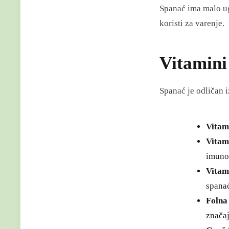
Spanać ima malo ug
koristi za varenje.
Vitamini
Spanać je odličan 
Vitam
Vitam
imuno
Vitam
spanać
Folna 
značaj