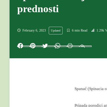
prednosti
February 6, 2023
6 min Read
1.29k 
Updated
Facebook
Pinterest
Twitter
Whatsapp
Print
Email
Spanać (Spinacia ol
Pripada porodici am