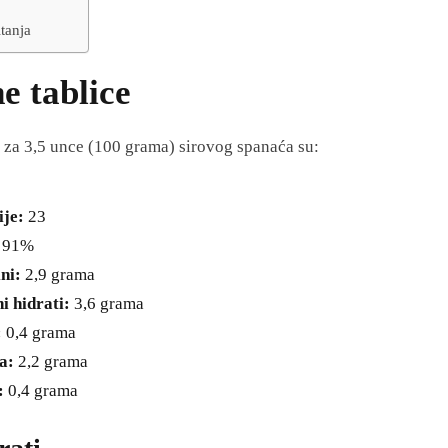
tanja
e tablice
e za 3,5 unce (100 grama) sirovog spanaća su:
ije:
23
91%
ini:
2,9 grama
i hidrati:
3,6 grama
:
0,4 grama
a:
2,2 grama
:
0,4 grama