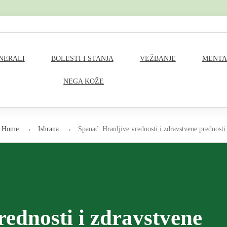
M
INERALI
BOLESTI I STANJA
VEŽBANJE
MENTA
a
NEGA KOŽE
i
n
Home
→
Ishrana
→
Spanać: Hranljive vrednosti i zdravstvene prednosti
N
a
v
i
rednosti i zdravstvene