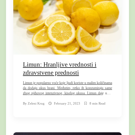
Limun: Hranljive vrednosti i
zdravstvene prednosti
Limun je popularno voće koje ljudi koriste u malim količinama
da dodaju ukus hrani. Međutim, retko ih konzumiraju same
zbog njihovog intenzivnog, kiselog ukusa. Limun daje ukus
pekarskim proizvodima, sosovima, prelivima za salatu,
marinadama, pićima i desertima, a takođe su dobar izvor
By
Zeleni Krug
February 21, 2023
8 min Read
vitamina C. Jedan limun od 58 grama (g) može da obezbedi
preko 30 […]