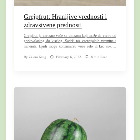
Grejpfrut: Hranljive vrednosti i
zdravstvene prednosti
Grejpfrut je citrusno voće sa ukusom koji može da varira od
gorko-slatkog do kiselog. Sadrži niz esencijalnih vitamina i
minerala. Ljudi mogu konzumirati voće celo ili kao sok ili
pulpu. Grejpfrut se prvi put pojavio u 18. veku, kao rezultat
ukrštanja pomela i pomorandže. Ljudi su ga zvali “grejpfrut”
By
Zeleni Krug
February 6, 2023
8 min Read
jer raste u grozdovima, slično grožđu. […]