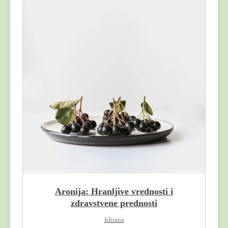
Aronija: Hranljive vrednosti i
zdravstvene prednosti
Ishrana