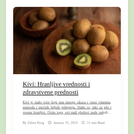
Kivi: Hranljive vrednosti i
zdravstvene prednosti
Kivi je malo voće koje ima mnogo ukusa i puno vitamina,
minerala i moćnih biljnih jedinjenja. Slatki su, laki za jelo i
veoma hranljivi. Osim toga, ovi mali plodovi nude nekoliko
impresivnih zdravstvenih prednosti. Ovaj članak pokriva
zdravstvene prednosti kivija i daje vam savete kako da ih
By
Zeleni Krug
January 31, 2023
11 min Read
uključite u svoju ishranu. Šta je kivi? Kivi, […]