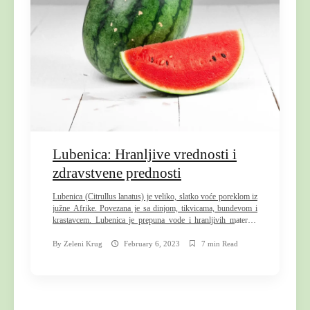
Lubenica: Hranljive vrednosti i
zdravstvene prednosti
Lubenica (Citrullus lanatus) je veliko, slatko voće poreklom iz
južne Afrike. Povezana je sa dinjom, tikvicama, bundevom i
krastavcem. Lubenica je prepuna vode i hranljivih materija,
sadrži vrlo malo kalorija i izuzetno je osvežavajuća. Štaviše,
dobar je izvor ishrane i citrulina i likopena, dva moćna biljna
By
Zeleni Krug
February 6, 2023
7 min Read
jedinjenja. Ova sočna dinja može imati nekoliko zdravstvenih
prednosti, […]