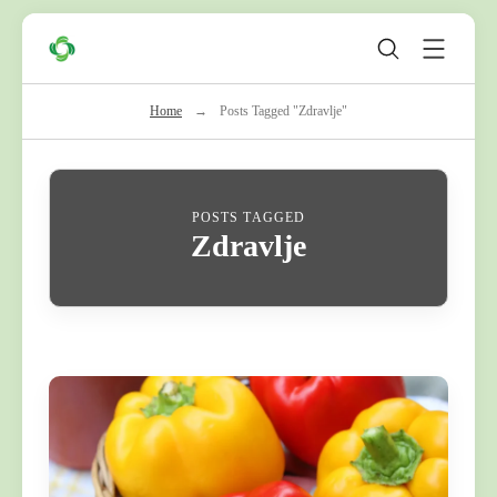
Skip
Zeleni
to
Krug
content
Home
→
Posts Tagged "Zdravlje"
POSTS TAGGED
Zdravlje
C
o
n