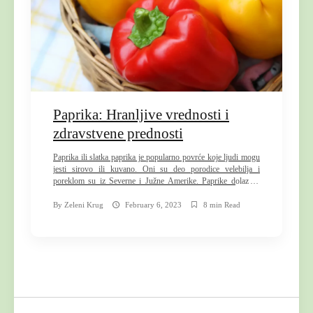
t
e
n
t
Paprika: Hranljive vrednosti i
zdravstvene prednosti
Paprika ili slatka paprika je popularno povrće koje ljudi mogu
jesti sirovo ili kuvano. Oni su deo porodice velebilja i
poreklom su iz Severne i Južne Amerike. Paprike dolaze u
različitim bojama, u zavisnosti od toga koliko su zrele. Ljudi
mogu birati od najmanje zrelih zelenih paprika do žutih,
By
Zeleni Krug
February 6, 2023
8 min Read
narandžastih, ljubičastih ili crvenih, koje su […]