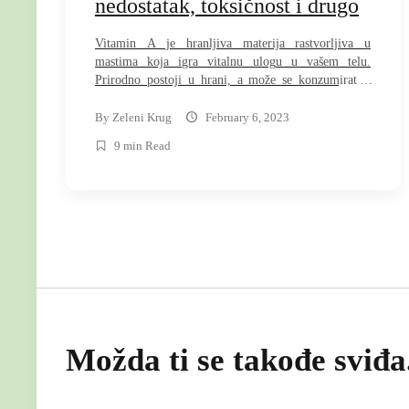
nedostatak, toksičnost i drugo
Vitamin A je hranljiva materija rastvorljiva u
mastima koja igra vitalnu ulogu u vašem telu.
Prirodno postoji u hrani, a može se konzumirati i
suplementima. Ovaj članak govori o vitaminu A,
uključujući njegove prednosti, izvore vitamina u
By
Zeleni Krug
February 6, 2023
hrani i efekte nedostatka i toksičnosti. Šta je vitamin
9 min Read
A? Iako se vitamin A često smatra jedinstvenom
hranljivom […]
arch
:
Možda ti se takođe sviđa.