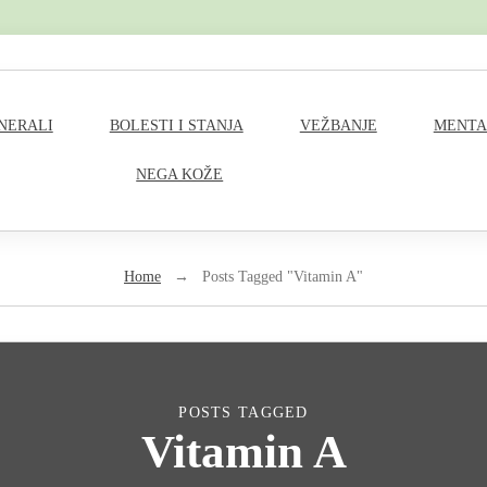
M
INERALI
BOLESTI I STANJA
VEŽBANJE
MENTA
a
NEGA KOŽE
i
n
Home
→
Posts Tagged "Vitamin A"
N
a
v
POSTS TAGGED
Vitamin A
i