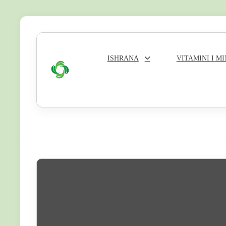
Skip
to
content
ISHRANA
VITAMINI I M
Zeleni
Krug