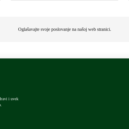
Oglašavajte svoje poslovanje na našoj web stranici.
dravi i uvek
o.