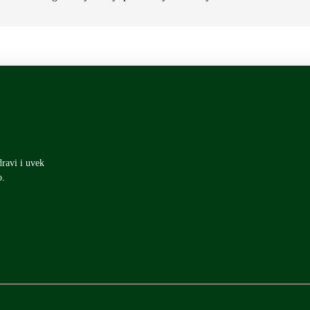
dravi i uvek
o.