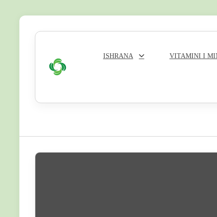
Skip
to
content
ISHRANA
VITAMINI I M
Zeleni
Krug