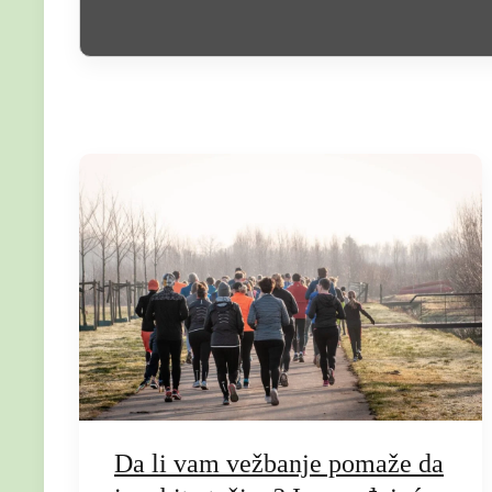
C
o
n
t
e
n
Da li vam vežbanje pomaže da
t