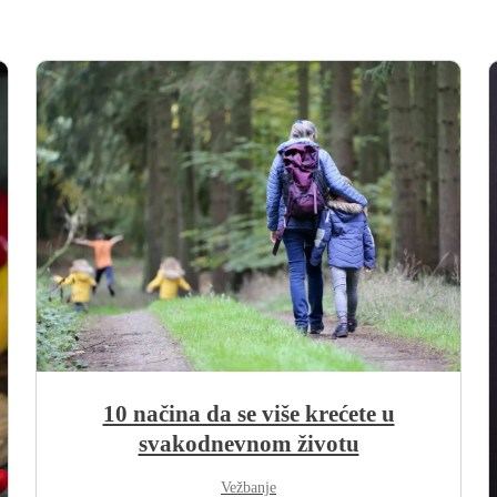
10 načina da se više krećete u
svakodnevnom životu
Vežbanje