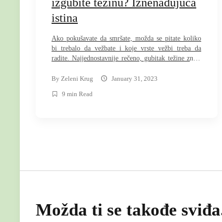
izgubite težinu? Iznenađujuća
istina
Ako pokušavate da smršate, možda se pitate koliko
bi trebalo da vežbate i koje vrste vežbi treba da
radite. Najjednostavnije rečeno, gubitak težine znači
sagorevanje više kalorija nego što konzumirate.
Dakle, ima smisla uključiti vežbu u svoju rutinu, jer
By
Zeleni Krug
January 31, 2023
vam pomaže da sagorete više kalorija. Međutim,
9 min Read
energična vežba vam takođe može pomoći da
povećate apetit. […]
Možda ti se takođe sviđa.