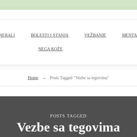
M
INERALI
BOLESTI I STANJA
VEŽBANJE
MENTA
a
NEGA KOŽE
i
n
Home
→
Posts Tagged "Vezbe sa tegovima"
N
a
v
POSTS TAGGED
Vezbe sa tegovima
i