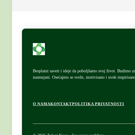
Besplatni saveti i ideje da poboljšamo svoj život. Budimo z
nasmejani. Osećajmo se sveže, motivisano i uvek inspirisan
F
O NAMA
KONTAKT
POLITIKA PRIVATNOSTI
o
o