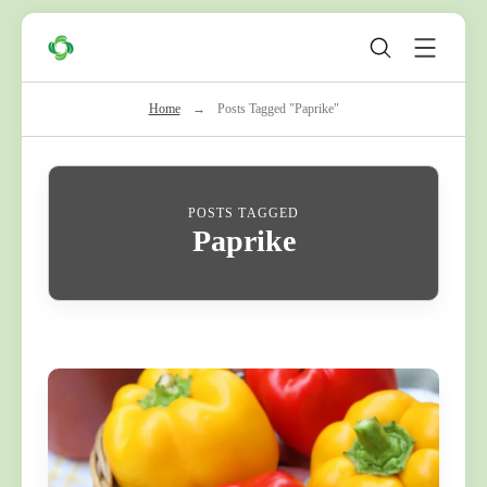
Skip
Zeleni
to
Krug
content
Home
→
Posts Tagged "Paprike"
POSTS TAGGED
Paprike
C
o
n