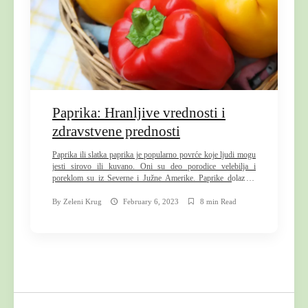
t
e
n
t
Paprika: Hranljive vrednosti i
zdravstvene prednosti
Paprika ili slatka paprika je popularno povrće koje ljudi mogu
jesti sirovo ili kuvano. Oni su deo porodice velebilja i
poreklom su iz Severne i Južne Amerike. Paprike dolaze u
različitim bojama, u zavisnosti od toga koliko su zrele. Ljudi
mogu birati od najmanje zrelih zelenih paprika do žutih,
By
Zeleni Krug
February 6, 2023
8 min Read
narandžastih, ljubičastih ili crvenih, koje su […]