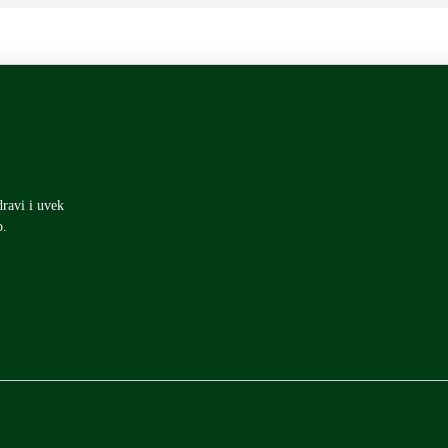
dravi i uvek
o.