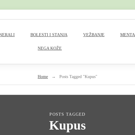
M
INERALI
BOLESTI I STANJA
VEŽBANJE
MENTA
a
NEGA KOŽE
i
n
Home
→
Posts Tagged "Kupus"
N
a
v
POSTS TAGGED
Kupus
i