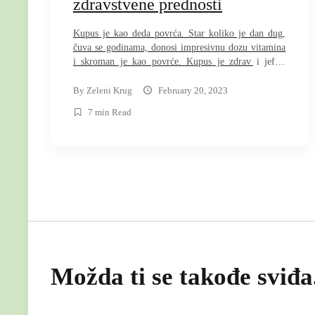
zdravstvene prednosti
Kupus je kao deda povrća. Star koliko je dan dug,
čuva se godinama, donosi impresivnu dozu vitamina
i skroman je kao povrće. Kupus je zdrav i jeftin
izbor povrća. Takođe ima odličan ukus i može se
koristiti na mnogo različitih načina. Možete uživati u
By
Zeleni Krug
February 20, 2023
ljutom ukusu i hrskavoj teksturi sirovog kupusa ili
7 min Read
slatkoći kuvanog kupusa. […]
Možda ti se takođe sviđa.
arch