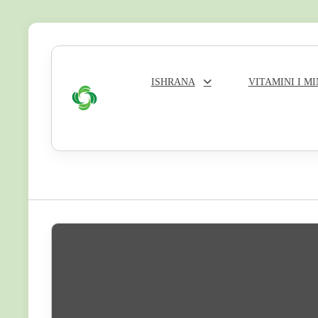
Skip
to
content
ISHRANA
VITAMINI I M
Zeleni
Krug