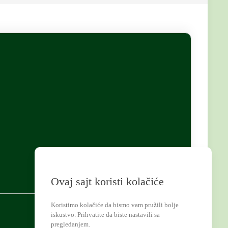
Ovaj sajt koristi kolačiće
Koristimo kolačiće da bismo vam pružili bolje
iskustvo. Prihvatite da biste nastavili sa
pregledanjem.