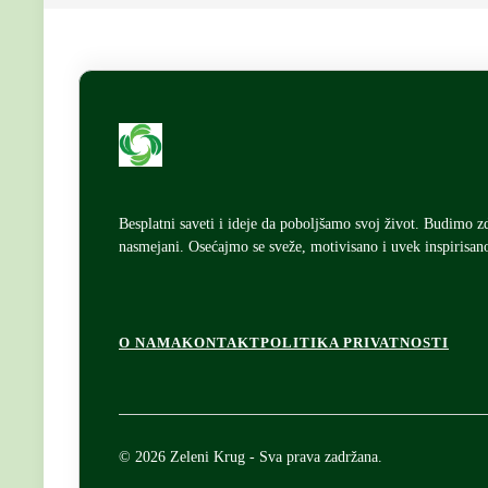
Besplatni saveti i ideje da poboljšamo svoj život. Budimo z
nasmejani. Osećajmo se sveže, motivisano i uvek inspirisan
F
O NAMA
KONTAKT
POLITIKA PRIVATNOSTI
o
o
© 2026 Zeleni Krug - Sva prava zadržana.
t