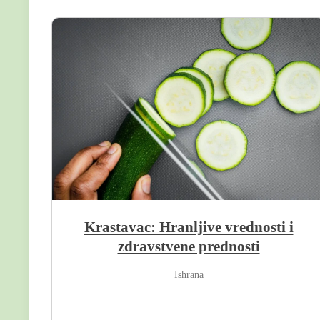
:
Krastavac: Hranljive vrednosti i
zdravstvene prednosti
Ishrana