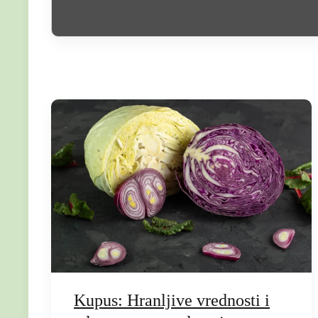
C
o
n
t
e
n
Kupus: Hranljive vrednosti i
t