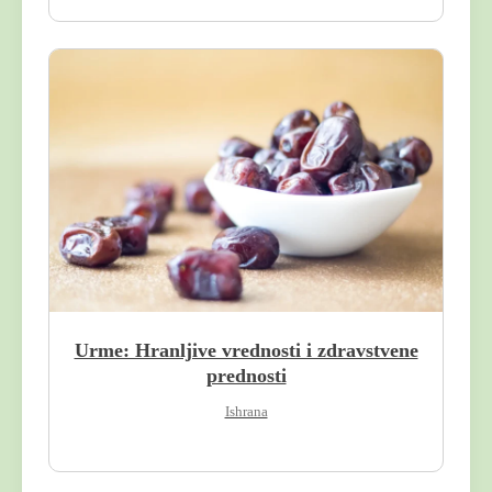
arch
:
Urme: Hranljive vrednosti i zdravstvene
prednosti
Ishrana