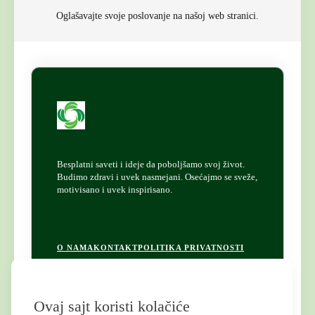
Oglašavajte svoje poslovanje na našoj web stranici.
Besplatni saveti i ideje da poboljšamo svoj život.
Budimo zdravi i uvek nasmejani. Osećajmo se sveže,
motivisano i uvek inspirisano.
F
O NAMA
KONTAKT
POLITIKA PRIVATNOSTI
o
o
Ovaj sajt koristi kolačiće
t