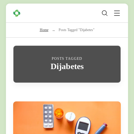
Skip
Zeleni
to
Krug
content
Home
→
Posts Tagged "Dijabetes"
POSTS TAGGED
Dijabetes
C
o
n