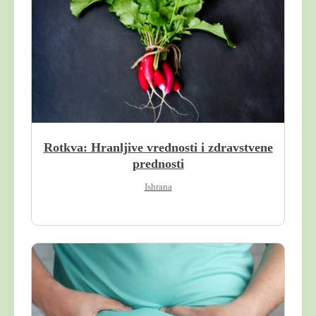
arch
Rotkva: Hranljive vrednosti i zdravstvene
:
prednosti
Ishrana