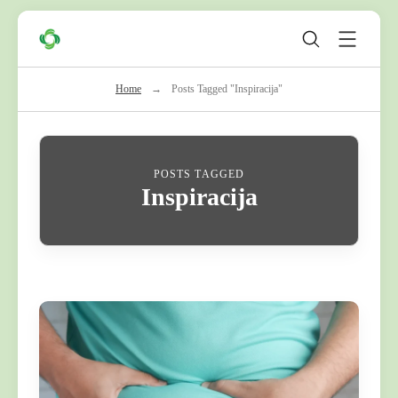
Skip
Zeleni
to
Krug
content
Home
→
Posts Tagged "Inspiracija"
POSTS TAGGED
Inspiracija
C
o
n