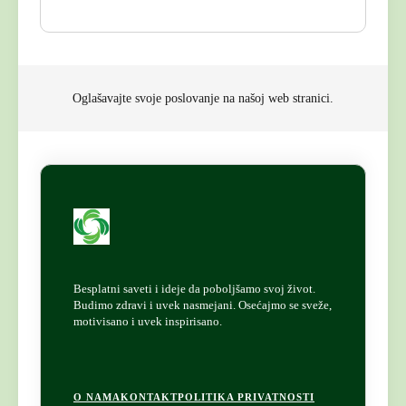
Oglašavajte svoje poslovanje na našoj web stranici.
Besplatni saveti i ideje da poboljšamo svoj život.
Budimo zdravi i uvek nasmejani. Osećajmo se sveže,
motivisano i uvek inspirisano.
F
O NAMA
KONTAKT
POLITIKA PRIVATNOSTI