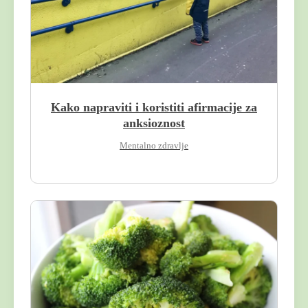
Kako napraviti i koristiti afirmacije za
anksioznost
Mentalno zdravlje
arch
: